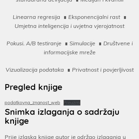
Linearna regresija
∎
Eksponencijalni rast
∎
Umjetna inteligencija i uvjetna vjerojatnost
Pokusi. A/B testiranje
∎
Simulacije
∎
Društvene i
informacijske mreže
Vizualizacija podataka
∎
Privatnost i povjerljivost
Pregled knjige
podatkovna_znanost_web
Preuzmi
Snimka izlaganja o sadržaju
knjige
Prije izlaska knjige autor je održao izlaganja u