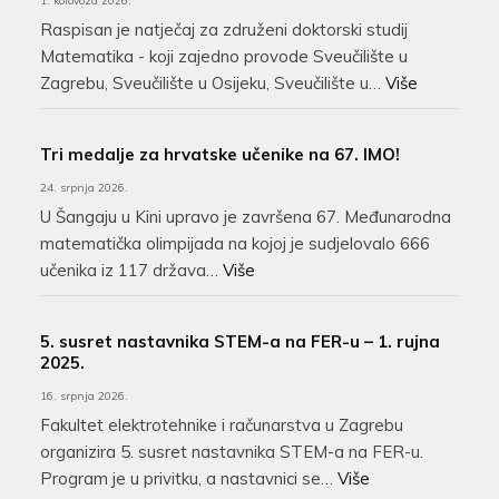
1. kolovoza 2026.
Raspisan je natječaj za združeni doktorski studij
Matematika - koji zajedno provode Sveučilište u
Zagrebu, Sveučilište u Osijeku, Sveučilište u…
Više
Tri medalje za hrvatske učenike na 67. IMO!
24. srpnja 2026.
U Šangaju u Kini upravo je završena 67. Međunarodna
matematička olimpijada na kojoj je sudjelovalo 666
učenika iz 117 država…
Više
5. susret nastavnika STEM-a na FER-u – 1. rujna
2025.
16. srpnja 2026.
Fakultet elektrotehnike i računarstva u Zagrebu
organizira 5. susret nastavnika STEM-a na FER-u.
Program je u privitku, a nastavnici se…
Više