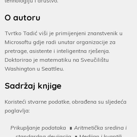
tehnologiju i društvo.
O autoru
Tvrtko Tadić viši je primijenjeni znanstvenik u
Microsoftu gdje radi unutar organizacije za
pretrage, asistente i inteligentna rješenja.
Doktorirao je matematiku na Sveučilištu
Washington u Seattleu.
Sadržaj knjige
Koristeći stvarne podatke, obrađena su sljedeća
poglavlja:
Prikupljanje podataka
∎
Aritmetička sredina i
standardna devijacija
∎
Medijan i kvantili