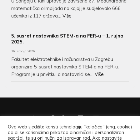
U Šangaju u Kini upravo je završena 67. Međunarodna
matematička olimpijada na kojoj je sudjelovalo 666
učenika iz 117 država…
Više
5. susret nastavnika STEM-a na FER-u – 1. rujna
2025.
16. srpnja 2026.
Fakultet elektrotehnike i računarstva u Zagrebu
organizira 5. susret nastavnika STEM-a na FER-u.
Program je u privitku, a nastavnici se…
Više
Ovo web sjedište koristi tehnologiju "kolačića" (eng. cookie)
da bi se korisnicima prikazao dinamičan i personaliziran
Copyright ©2026
Hrvatsko matematičko društvo
.
Opći
sadržaj, te su oni nužni za ispravan rad. Ako nastavite