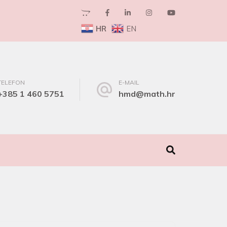
HR
EN
TELEFON
E-MAIL
+385 1 460 5751
hmd@math.hr
I