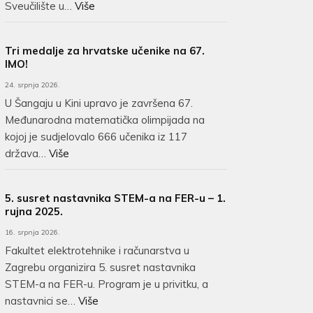
Sveučilište u…
Više
Tri medalje za hrvatske učenike na 67.
IMO!
24. srpnja 2026.
U Šangaju u Kini upravo je završena 67.
Međunarodna matematička olimpijada na
kojoj je sudjelovalo 666 učenika iz 117
država…
Više
5. susret nastavnika STEM-a na FER-u – 1.
rujna 2025.
16. srpnja 2026.
Fakultet elektrotehnike i računarstva u
Zagrebu organizira 5. susret nastavnika
STEM-a na FER-u. Program je u privitku, a
nastavnici se…
Više