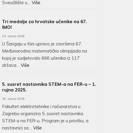
Sveučilište u…
Više
Tri medalje za hrvatske učenike na 67.
IMO!
24. srpnja 2026.
U Šangaju u Kini upravo je završena 67.
Međunarodna matematička olimpijada na
kojoj je sudjelovalo 666 učenika iz 117
država…
Više
5. susret nastavnika STEM-a na FER-u – 1.
rujna 2025.
16. srpnja 2026.
Fakultet elektrotehnike i računarstva u
Zagrebu organizira 5. susret nastavnika
STEM-a na FER-u. Program je u privitku, a
nastavnici se…
Više