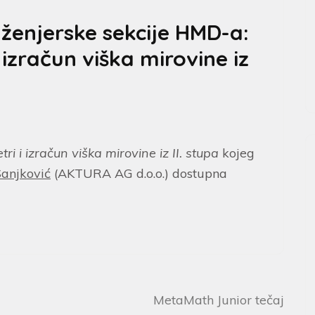
ženjerske sekcije HMD-a:
izračun viška mirovine iz
i i izračun viška mirovine iz II. stupa
kojeg
Sanjković
(AKTURA AG d.o.o.) dostupna
MetaMath Junior tečaj