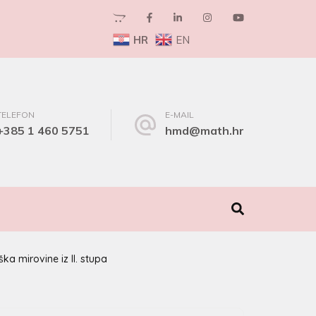
HR
EN
TELEFON
E-MAIL
+385 1 460 5751
hmd@math.hr
I
ka mirovine iz II. stupa