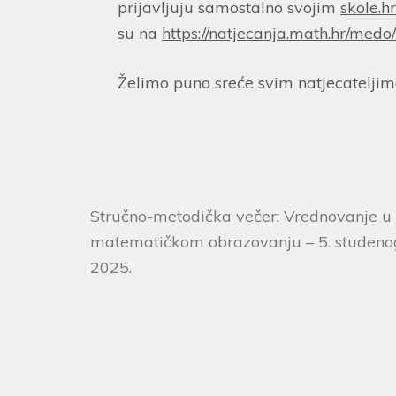
prijavljuju samostalno svojim
skole.hr
su na
https://natjecanja.math.hr/medo
Želimo puno sreće svim natjecateljim
Stručno-metodička večer: Vrednovanje u
matematičkom obrazovanju – 5. studeno
2025.