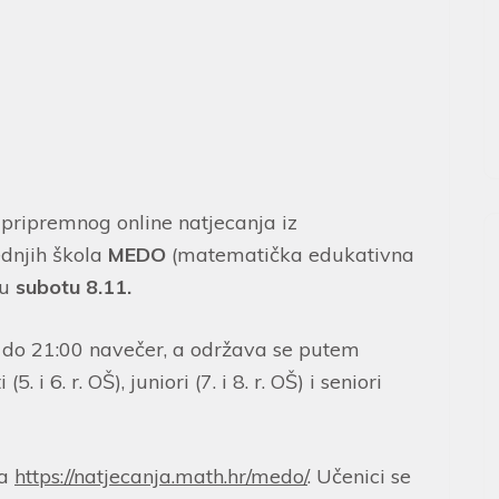
ripremnog online natjecanja iz
ednjih škola
MEDO
(matematička edukativna
 u
subotu 8.11.
o do 21:00 navečer, a održava se putem
 i 6. r. OŠ), juniori (7. i 8. r. OŠ) i seniori
na
https://natjecanja.math.hr/medo/
. Učenici se