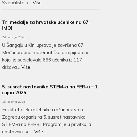
Sveučilište u…
Više
Tri medalje za hrvatske učenike na 67.
IMO!
24. srpnja 2026.
U Šangaju u Kini upravo je završena 67.
Međunarodna matematička olimpijada na
kojoj je sudjelovalo 666 učenika iz 117
država…
Više
5. susret nastavnika STEM-a na FER-u – 1.
rujna 2025.
16. srpnja 2026.
Fakultet elektrotehnike i računarstva u
Zagrebu organizira 5. susret nastavnika
STEM-a na FER-u. Program je u privitku, a
nastavnici se…
Više