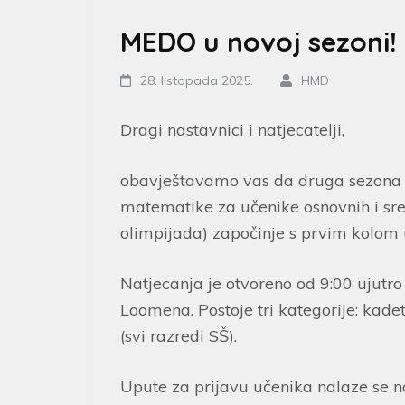
MEDO u novoj sezoni!
28. listopada 2025.
HMD
Dragi nastavnici i natjecatelji,
obavještavamo vas da druga sezona p
matematike za učenike osnovnih i sr
olimpijada) započinje s prvim kolom
Natjecanja je otvoreno od 9:00 ujutr
Loomena. Postoje tri kategorije: kadeti (5.
(svi razredi SŠ).
Upute za prijavu učenika nalaze se 