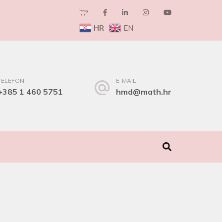
HR
EN
TELEFON
E-MAIL
+385 1 460 5751
hmd@math.hr
I