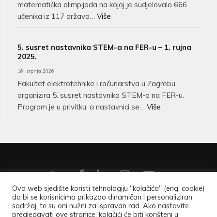
matematička olimpijada na kojoj je sudjelovalo 666
učenika iz 117 država…
Više
5. susret nastavnika STEM-a na FER-u – 1. rujna
2025.
16. srpnja 2026.
Fakultet elektrotehnike i računarstva u Zagrebu
organizira 5. susret nastavnika STEM-a na FER-u.
Program je u privitku, a nastavnici se…
Više
Ovo web sjedište koristi tehnologiju "kolačića" (eng. cookie)
da bi se korisnicima prikazao dinamičan i personaliziran
Copyright ©2026
Hrvatsko matematičko društvo
.
Opći
sadržaj, te su oni nužni za ispravan rad. Ako nastavite
pregledavati ove stranice, kolačići će biti korišteni u