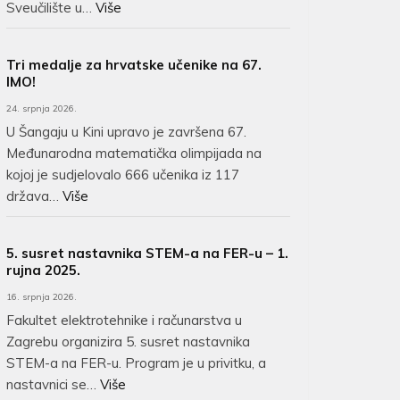
Sveučilište u…
Više
Tri medalje za hrvatske učenike na 67.
IMO!
24. srpnja 2026.
U Šangaju u Kini upravo je završena 67.
Međunarodna matematička olimpijada na
kojoj je sudjelovalo 666 učenika iz 117
država…
Više
5. susret nastavnika STEM-a na FER-u – 1.
rujna 2025.
16. srpnja 2026.
Fakultet elektrotehnike i računarstva u
Zagrebu organizira 5. susret nastavnika
STEM-a na FER-u. Program je u privitku, a
nastavnici se…
Više