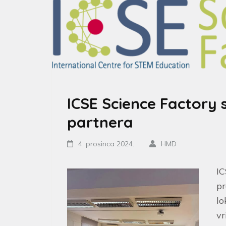
ICSE Science Factory 
partnera
4. prosinca 2024.
HMD
IC
pr
lo
vr