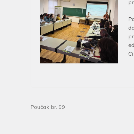
pr
Po
da
pr
ed
Ci
Poučak br. 99