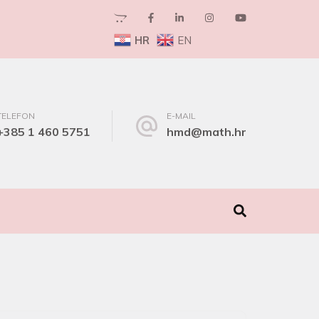
HR
EN
TELEFON
E-MAIL
+385 1 460 5751
hmd@math.hr
I