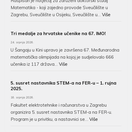
Raspisan je natječaj za združeni doktorski studij
Matematika - koji zajedno provode Sveučilište u
Zagrebu, Sveučilište u Osijeku, Sveučilište u…
Više
Tri medalje za hrvatske učenike na 67. IMO!
24. srpnja 2026.
U Šangaju u Kini upravo je završena 67. Međunarodna
matematička olimpijada na kojoj je sudjelovalo 666
učenika iz 117 država…
Više
5. susret nastavnika STEM-a na FER-u – 1. rujna
2025.
16. srpnja 2026.
Fakultet elektrotehnike i računarstva u Zagrebu
organizira 5. susret nastavnika STEM-a na FER-u.
Program je u privitku, a nastavnici se…
Više