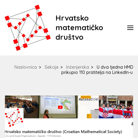
Hrvatsko
matematičko
društvo
Naslovnica
>
Sekcije
>
Inženjerska
>
U dva tjedna HMD
prikupio 110 pratitelja na LinkedIn-u