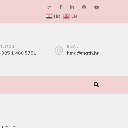
HR
EN
TELEFON
E-MAIL
+385 1 460 5751
hmd@math.hr
I