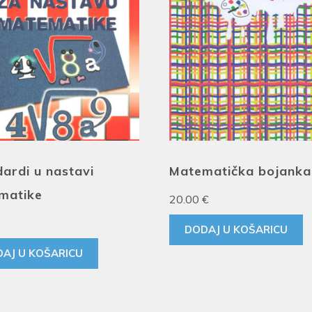
ardi u nastavi
Matematička bojanka
matike
20.00
€
DODAJ U KOŠARICU
AJ U KOŠARICU