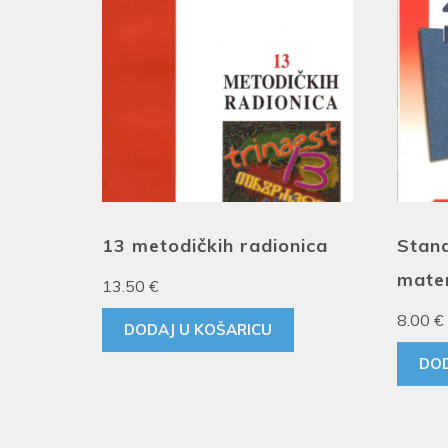
13 metodičkih radionica
Stand
mate
13.50
€
8.00
€
DODAJ U KOŠARICU
DOD