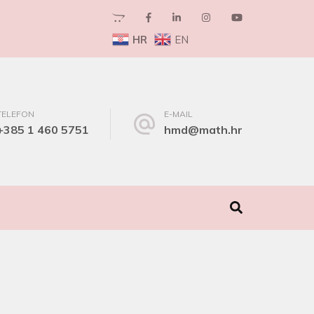
HR
EN
TELEFON
E-MAIL
+385 1 460 5751
hmd@math.hr
I