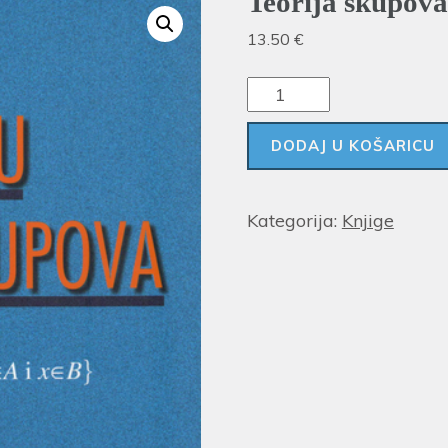
Teorija skupova
13.50
€
DODAJ U KOŠARICU
Kategorija:
Knjige