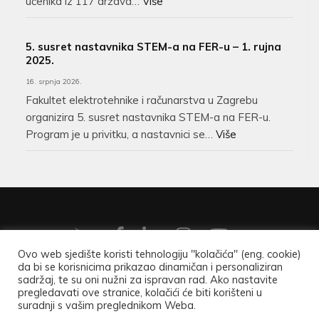
učenika iz 117 država…
Više
5. susret nastavnika STEM-a na FER-u – 1. rujna
2025.
16. srpnja 2026.
Fakultet elektrotehnike i računarstva u Zagrebu
organizira 5. susret nastavnika STEM-a na FER-u.
Program je u privitku, a nastavnici se…
Više
Ovo web sjedište koristi tehnologiju "kolačića" (eng. cookie)
da bi se korisnicima prikazao dinamičan i personaliziran
Copyright ©2026
Hrvatsko matematičko društvo
.
Opći
sadržaj, te su oni nužni za ispravan rad. Ako nastavite
pregledavati ove stranice, kolačići će biti korišteni u
podaci
.
suradnji s vašim preglednikom Weba.