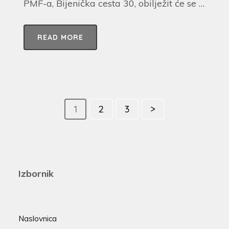
PMF-a, Bijenička cesta 30, obilježit će se …
READ MORE
1
2
3
>
Izbornik
Naslovnica