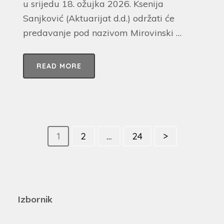
u srijedu 18. ožujka 2026. Ksenija
Sanjković (Aktuarijat d.d.) održati će
predavanje pod nazivom Mirovinski …
READ MORE
1
2
…
24
>
Izbornik