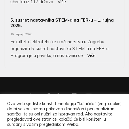
učenika iz 117 država…
Više
5. susret nastavnika STEM-a na FER-u – 1. rujna
2025.
16. srpnja 2026.
Fakultet elektrotehnike i računarstva u Zagrebu
organizira 5. susret nastavnika STEM-a na FER-u.
Program je u privitku, a nastavnici se…
Više
Ovo web sjedište koristi tehnologiju "kolačića" (eng. cookie)
da bi se korisnicima prikazao dinamičan i personaliziran
Copyright ©2026
Hrvatsko matematičko društvo
.
Opći
sadržaj, te su oni nužni za ispravan rad. Ako nastavite
pregledavati ove stranice, kolačići će biti korišteni u
podaci
.
suradnji s vašim preglednikom Weba.