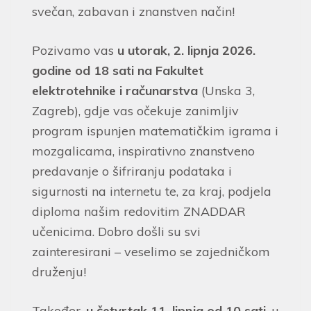
svečan, zabavan i znanstven način!
Pozivamo vas
u utorak,
2. lipnja 2026.
godine od 18 sati na Fakultet
elektrotehnike i računarstva
(Unska 3,
Zagreb), gdje vas očekuje zanimljiv
program ispunjen matematičkim igrama i
mozgalicama, inspirativno znanstveno
predavanje o šifriranju podataka i
sigurnosti na internetu te, za kraj, podjela
diploma našim redovitim ZNADDAR
učenicima. Dobro došli su svi
zainteresirani – veselimo se zajedničkom
druženju!
Također,
u četvrtak 11. lipnja od 10 sati
, u