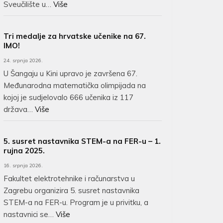
Sveučilište u…
Više
Tri medalje za hrvatske učenike na 67.
IMO!
24. srpnja 2026.
U Šangaju u Kini upravo je završena 67.
Međunarodna matematička olimpijada na
kojoj je sudjelovalo 666 učenika iz 117
država…
Više
5. susret nastavnika STEM-a na FER-u – 1.
rujna 2025.
16. srpnja 2026.
Fakultet elektrotehnike i računarstva u
Zagrebu organizira 5. susret nastavnika
STEM-a na FER-u. Program je u privitku, a
nastavnici se…
Više