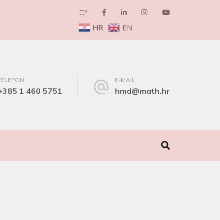
HR
EN
TELEFON
E-MAIL
+385 1 460 5751
hmd@math.hr
I