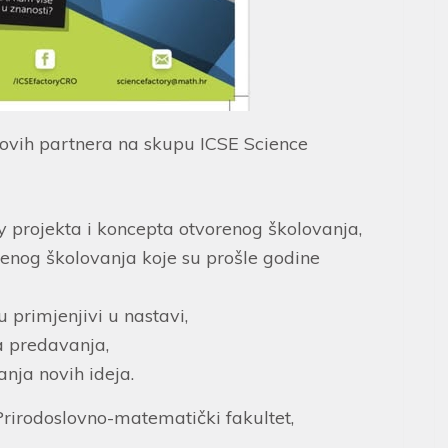
 novih partnera na skupu ICSE Science
 projekta i koncepta otvorenog školovanja,
renog školovanja koje su prošle godine
u primjenjivi u nastavi,
a predavanja,
anja novih ideja.
 Prirodoslovno-matematički fakultet,