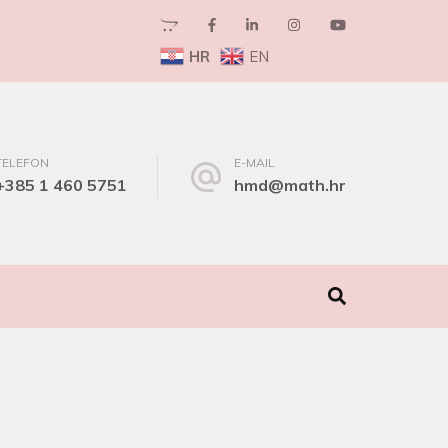
HR
EN
TELEFON
E-MAIL
+385 1 460 5751
hmd@math.hr
I