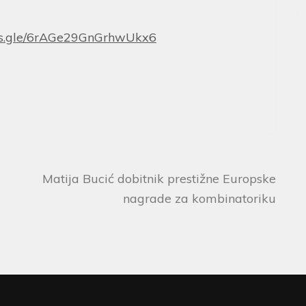
rms.gle/6rAGe29GnGrhwUkx6
Matija Bucić dobitnik prestižne Europske
nagrade za kombinatoriku