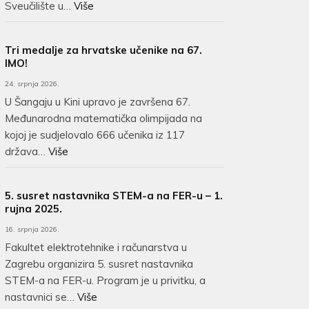
Sveučilište u…
Više
Tri medalje za hrvatske učenike na 67.
IMO!
24. srpnja 2026.
U Šangaju u Kini upravo je završena 67.
Međunarodna matematička olimpijada na
kojoj je sudjelovalo 666 učenika iz 117
država…
Više
5. susret nastavnika STEM-a na FER-u – 1.
rujna 2025.
16. srpnja 2026.
Fakultet elektrotehnike i računarstva u
Zagrebu organizira 5. susret nastavnika
STEM-a na FER-u. Program je u privitku, a
nastavnici se…
Više