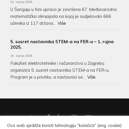
24. srpnja 2026.
U Šangaju u Kini upravo je završena 67. Međunarodna
matematička olimpijada na kojoj je sudjelovalo 666
učenika iz 117 država…
Više
5. susret nastavnika STEM-a na FER-u – 1. rujna
2025.
16. srpnja 2026.
Fakultet elektrotehnike i računarstva u Zagrebu
organizira 5. susret nastavnika STEM-a na FER-u.
Program je u privitku, a nastavnici se…
Više
Ovo web sjedište koristi tehnologiju "kolačića" (eng. cookie)