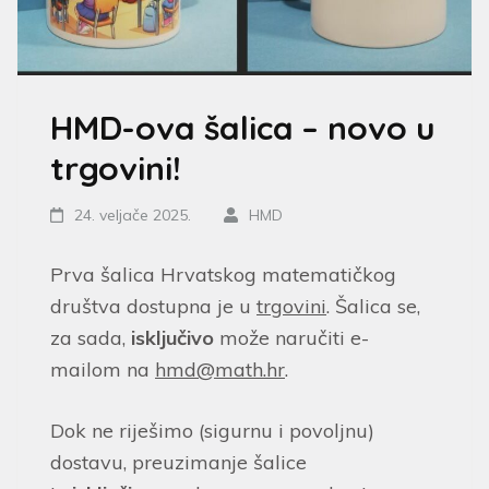
HMD-ova šalica – novo u
trgovini!
24. veljače 2025.
HMD
Prva šalica Hrvatskog matematičkog
društva dostupna je u
trgovini
. Šalica se,
za sada,
isključivo
može naručiti e-
mailom na
hmd@math.hr
.
Dok ne riješimo (sigurnu i povoljnu)
dostavu, preuzimanje šalice