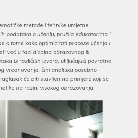
tematičke metode i tehnike umjetne
enih podataka o učenju, pružila edukatorima i
e o tome kako optimizirati procese učenja i
i već u fazi dizajna obrazovnog ili
ka iz različitih izvora, uključujući povratne
og vrednovanja, čini analitiku posebno
glasak će biti stavljen na primjere koji se
atike na razini visokog obrazovanja.