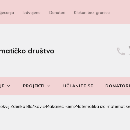
jecanja
Izdvojeno
Donatori
Klokan bez granica
matičko društvo
JE
PROJEKTI
UČLANITE SE
DONATOR
lokvij Zdenka Blašković-Makanec: <em>Matematika iza matematike: I