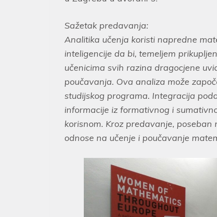
Sažetak predavanja:
Analitika učenja koristi napredne ma
inteligencije da bi, temeljem prikuplj
učenicima svih razina dragocjene uvid
poučavanja. Ova analiza može započet
studijskog programa. Integracija podata
informacije iz formativnog i sumativn
korisnom. Kroz predavanje, poseban na
odnose na učenje i poučavanje matem