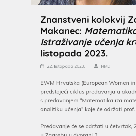
Znanstveni kolokvij Z
Makanec:
Matematika
Istraživanje učenja kr
listopada 2023.
22. listopada 2023.
HMD
EWM Hrvatska
(European Women in M
predstojeći ciklus predavanja u aka
s predavanjem “Matematika iza matem
analitiku učenja” koje će održati prof.
Predavanje će se održati u četvrtak,
u Zagrebu u dvorani 3.