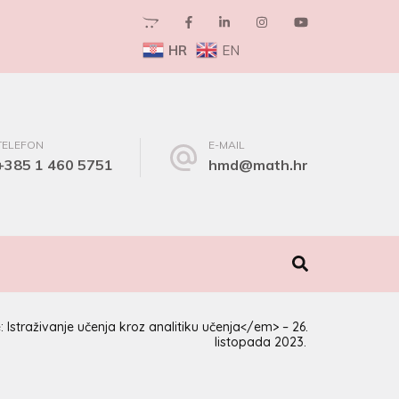
HR
EN
TELEFON
E-MAIL
+385 1 460 5751
hmd@math.hr
I
straživanje učenja kroz analitiku učenja</em> – 26.
listopada 2023.