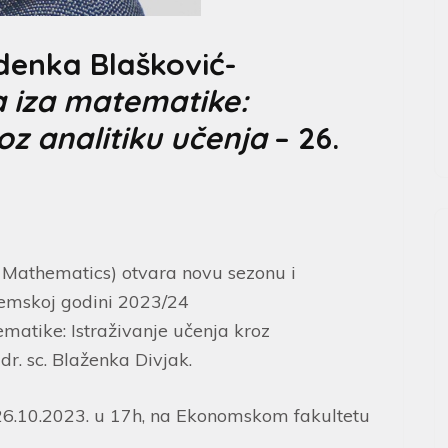
denka Blašković-
 iza matematike:
oz analitiku učenja
– 26.
athematics) otvara novu sezonu i
demskoj godini 2023/24
atike: Istraživanje učenja kroz
 dr. sc. Blaženka Divjak.
 26.10.2023. u 17h, na Ekonomskom fakultetu