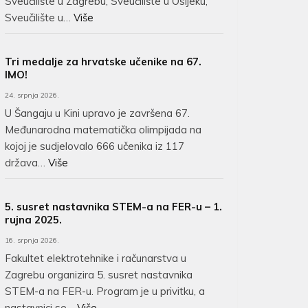
Sveučilište u Zagrebu, Sveučilište u Osijeku,
Sveučilište u…
Više
Tri medalje za hrvatske učenike na 67.
IMO!
24. srpnja 2026.
U Šangaju u Kini upravo je završena 67.
Međunarodna matematička olimpijada na
kojoj je sudjelovalo 666 učenika iz 117
država…
Više
5. susret nastavnika STEM-a na FER-u – 1.
rujna 2025.
16. srpnja 2026.
Fakultet elektrotehnike i računarstva u
Zagrebu organizira 5. susret nastavnika
STEM-a na FER-u. Program je u privitku, a
nastavnici se…
Više