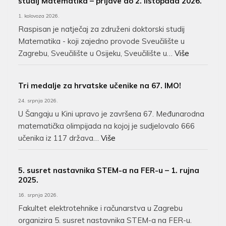
studij Matematika – prijave do 2. listopada 2026.
1. kolovoza 2026.
Raspisan je natječaj za združeni doktorski studij
Matematika - koji zajedno provode Sveučilište u
Zagrebu, Sveučilište u Osijeku, Sveučilište u…
Više
Tri medalje za hrvatske učenike na 67. IMO!
24. srpnja 2026.
U Šangaju u Kini upravo je završena 67. Međunarodna
matematička olimpijada na kojoj je sudjelovalo 666
učenika iz 117 država…
Više
5. susret nastavnika STEM-a na FER-u – 1. rujna
2025.
16. srpnja 2026.
Fakultet elektrotehnike i računarstva u Zagrebu
organizira 5. susret nastavnika STEM-a na FER-u.