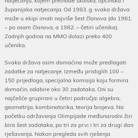
natjecanju, kojem prethode školska, općinska i
županijska natjecanja. Od 1983. g. svaka država
može u ekipi imati najviše šest članova (do 1981.
– po osam članova, a 1982. – četiri učenika).
Zadnjih godina na MMO dolazi preko 400
učenika.
Svaka država osim domaćina može predlagati
zadatke za natjecanje. Između pristiglih 100 –
150 prijedloga, specijalna komisija koju formira
domaćin, odabire oko 30 zadataka. Oni su
najčešće grupirani u četiri područja: algebra,
geometrija, kombinatorika, teorija brojeva. Na
početku održavanja Olimpijade međunarodni žiri
bira šest zadataka, po tri za prvi i tri za drugi dan
rješavanja. Nakon pregleda svih rješenja