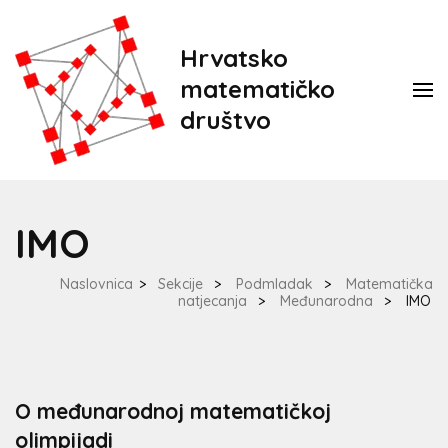
Hrvatsko
matematičko
društvo
IMO
Naslovnica
>
Sekcije
>
Podmladak
>
Matematička
natjecanja
>
Međunarodna
>
IMO
O međunarodnoj matematičkoj
olimpijadi