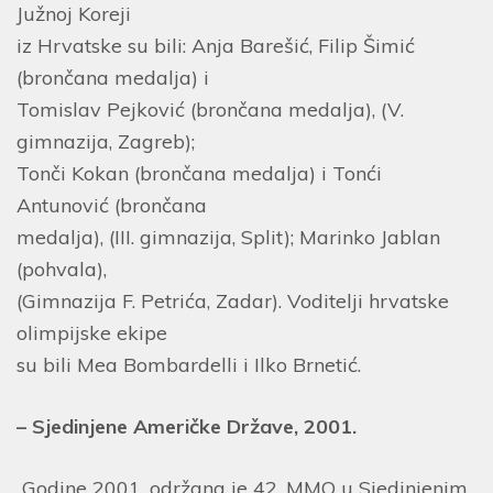
Južnoj Koreji
iz Hrvatske su bili: Anja Barešić, Filip Šimić
(brončana medalja) i
Tomislav Pejković (brončana medalja), (V.
gimnazija, Zagreb);
Tonči Kokan (brončana medalja) i Tonći
Antunović (brončana
medalja), (III. gimnazija, Split); Marinko Jablan
(pohvala),
(Gimnazija F. Petrića, Zadar). Voditelji hrvatske
olimpijske ekipe
su bili Mea Bombardelli i Ilko Brnetić.
– Sjedinjene Američke Države, 2001.
Godine 2001. održana je 42. MMO u Sjedinjenim