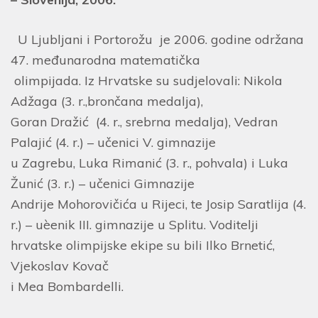
U Ljubljani i Portorožu je 2006. godine održana
47. međunarodna matematička
olimpijada. Iz Hrvatske su sudjelovali: Nikola
Adžaga (3. r.,brončana medalja),
Goran Dražić (4. r., srebrna medalja), Vedran
Palajić (4. r.) – učenici V. gimnazije
u Zagrebu, Luka Rimanić (3. r., pohvala) i Luka
Žunić (3. r.) – učenici Gimnazije
Andrije Mohorovičića u Rijeci, te Josip Saratlija (4.
r.) – uèenik III. gimnazije u Splitu. Voditelji
hrvatske olimpijske ekipe su bili Ilko Brnetić,
Vjekoslav Kovač
i Mea Bombardelli.