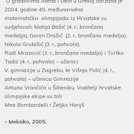
U gradovima Atena i Delfi u Grèkoj održana je
2004. godine 45. međunarodna
matematička olimpijada. Iz Hrvatske su
sudjelovali: Matija Bašić (4. r., brončana
medalja), Goran Dražić (2. r., brončana medalja),
Nikola Grubišić (3. r., pohvala),
Rudi Mrazović (3. r., brončana medalja) i Tvrtko
Tadić (4. r., pohvala) – učenici
V. gimnazije u Zagrebu, te Višnja Polić (4. r.,
pohvala) – učenica Gimnazije
Antuna Vrančića u Šibeniku. Voditelji hrvatske
olimpijske ekipe su bili
Mea Bombardelli i Željko Hanjš.
– Meksiko, 2005.