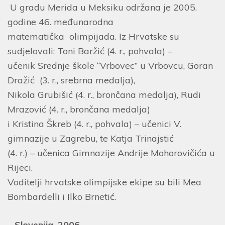
U gradu Merida u Meksiku održana je 2005.
godine 46. međunarodna
matematička olimpijada. Iz Hrvatske su
sudjelovali: Toni Baržić (4. r., pohvala) –
učenik Srednje škole “Vrbovec” u Vrbovcu, Goran
Dražić (3. r., srebrna medalja),
Nikola Grubišić (4. r., brončana medalja), Rudi
Mrazović (4. r., brončana medalja)
i Kristina Škreb (4. r., pohvala) – učenici V.
gimnazije u Zagrebu, te Katja Trinajstić
(4. r.) – učenica Gimnazije Andrije Mohorovičića u
Rijeci.
Voditelji hrvatske olimpijske ekipe su bili Mea
Bombardelli i Ilko Brnetić.
– Slovenija, 2006.