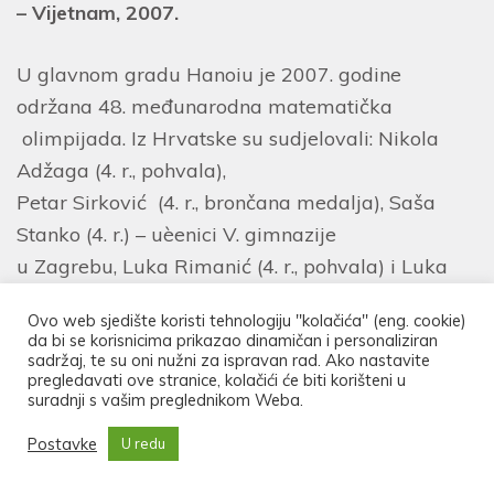
– Vijetnam, 2007.
U glavnom gradu Hanoiu je 2007. godine
održana 48. međunarodna matematička
olimpijada. Iz Hrvatske su sudjelovali: Nikola
Adžaga (4. r., pohvala),
Petar Sirković (4. r., brončana medalja), Saša
Stanko (4. r.) – uèenici V. gimnazije
u Zagrebu, Luka Rimanić (4. r., pohvala) i Luka
Žunić (4. r., pohvala) – učenici Gimnazije Andrije
Ovo web sjedište koristi tehnologiju "kolačića" (eng. cookie)
Mohorovičića u Rijeci, te Antonio Krnjak (4. r.,
da bi se korisnicima prikazao dinamičan i personaliziran
sadržaj, te su oni nužni za ispravan rad. Ako nastavite
brončana medalja) – učenik Gimnazije Čakovec u
pregledavati ove stranice, kolačići će biti korišteni u
Čakovcu. Voditelji hrvatske olimpijske ekipe su
suradnji s vašim preglednikom Weba.
bili Željko Hanjš i Ilko Brnetić.
Postavke
U redu
– Španjolska, 2008.