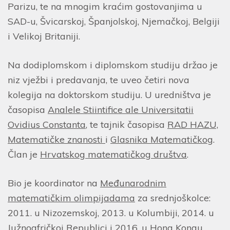
Parizu, te na mnogim kraćim gostovanjima u
SAD-u, Švicarskoj, Španjolskoj, Njemačkoj, Belgiji
i Velikoj Britaniji.
Na dodiplomskom i diplomskom studiju držao je
niz vježbi i predavanja, te uveo četiri nova
kolegija na doktorskom studiju. U uredništva je
časopisa
Analele Stiintifice ale Universitatii
Ovidius Constanta
, te tajnik časopisa
RAD HAZU,
Matematičke znanosti
i
Glasnika Matematičkog
.
Član je
Hrvatskog matematičkog društva
.
Bio je koordinator na
Međunarodnim
matematičkim olimpijadama
za srednjoškolce:
2011. u Nizozemskoj, 2013. u Kolumbiji, 2014. u
Južnoafričkoj Republici i 2016. u Hong Kongu.