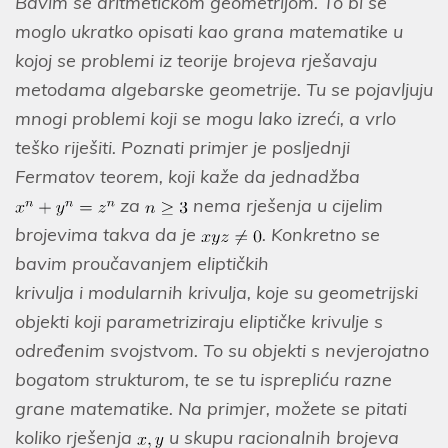
Bavim se aritmetičkom geometrijom. To bi se
moglo ukratko opisati kao grana matematike u
kojoj se problemi iz teorije brojeva rješavaju
metodama algebarske geometrije. Tu se pojavljuju
mnogi problemi koji se mogu lako izreći, a vrlo
teško riješiti. Poznati primjer je posljednji
Fermatov teorem, koji kaže da jednadžba
za
nema rješenja u cijelim
brojevima takva da je
. Konkretno se
bavim proučavanjem eliptičkih
krivulja i modularnih krivulja, koje su geometrijski
objekti koji parametriziraju eliptičke krivulje s
određenim svojstvom. To su objekti s nevjerojatno
bogatom strukturom, te se tu isprepliću razne
grane matematike. Na primjer, možete se pitati
koliko rješenja
u skupu racionalnih brojeva