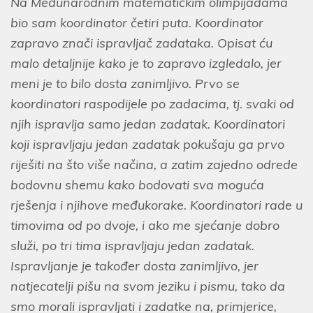
Na Međunarodnim matematičkim olimpijadama
bio sam koordinator četiri puta. Koordinator
zapravo znači ispravljač zadataka. Opisat ću
malo detaljnije kako je to zapravo izgledalo, jer
meni je to bilo dosta zanimljivo. Prvo se
koordinatori raspodijele po zadacima, tj. svaki od
njih ispravlja samo jedan zadatak. Koordinatori
koji ispravljaju jedan zadatak pokušaju ga prvo
riješiti na što više načina, a zatim zajedno odrede
bodovnu shemu kako bodovati sva moguća
rješenja i njihove međukorake. Koordinatori rade u
timovima od po dvoje, i ako me sjećanje dobro
služi, po tri tima ispravljaju jedan zadatak.
Ispravljanje je također dosta zanimljivo, jer
natjecatelji pišu na svom jeziku i pismu, tako da
smo morali ispravljati i zadatke na, primjerice,