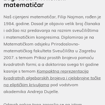
matematičar
Naš cijenjeni matematičar, Filip Najman, rođen je
1984. godine. Dosad je objavio velik broj članaka
i održao niz predavanja na raznim sveučilištima
i matematičkim kongresima. Diplomirao je na
Matematičkom odsjeku Prirodoslovno-
matematičkog fakulteta Sveučilišta u Zagrebu
2007. s temom
Prikaz prostih brojeva pomoću
kvadratnih formi
, a a doktorirao svega tri godine
kasnije s temom
Kompaktna reprezentacija
kvadratnih algebarskih brojeva i cjelobrojne točke
na eliptičkim krivuljama
pod vodstvom
akademika Andreja Dujelle.
Odmah nakon toga zaposlio se na istom