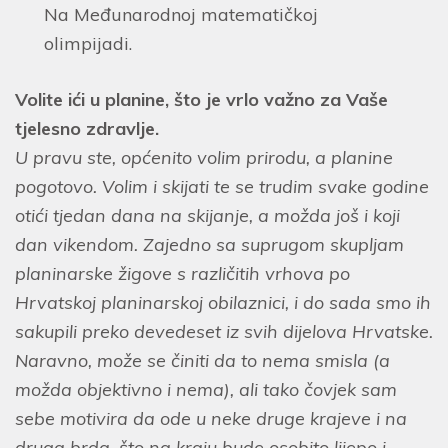
Na Međunarodnoj matematičkoj
olimpijadi.
Volite ići u planine, što je vrlo važno za Vaše
tjelesno zdravlje.
U pravu ste, općenito volim prirodu, a planine
pogotovo. Volim i skijati te se trudim svake godine
otići tjedan dana na skijanje, a možda još i koji
dan vikendom. Zajedno sa suprugom skupljam
planinarske žigove s različitih vrhova po
Hrvatskoj planinarskoj obilaznici, i do sada smo ih
sakupili preko devedeset iz svih dijelova Hrvatske.
Naravno, može se činiti da to nema smisla (a
možda objektivno i nema), ali tako čovjek sam
sebe motivira da ode u neke druge krajeve i na
druga brda, što na kraju bude osobito lijepo i