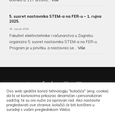
5. susret nastavnika STEM-a na FER-u – 1. rujna
2025.
16. srpnja 2026.
Fakultet elektrotehnike i računarstva u Zagrebu
organizira 5. susret nastavnika STEM-a na FER-u.
Program je u privitku, a nastavnici se…
Više
Ovo web sjedište koristi tehnologiju "kolačića" (eng. cookie)
da bi se korisnicima prikazao dinamičan i personaliziran
Copyright ©2026
Hrvatsko matematičko društvo
.
Opći
sadržaj, te su oni nužni za ispravan rad. Ako nastavite
pregledavati ove stranice, kolačići će biti korišteni u
podaci
.
suradnji s vašim preglednikom Weba.
University Zone | Developed By
Rara Theme
. Powered by