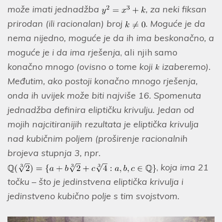
može imati jednadžba
, za neki fiksan
prirodan (ili racionalan) broj
. Moguće je da
nema nijedno, moguće je da ih ima beskonačno, a
moguće je i da ima
rješenj
a, ali njih samo
konačno mnogo (ovisno o tome koji
izaberemo).
Međutim, ako postoji konačno mnogo rješenja,
onda ih uvijek može biti najviše 16. Spomenuta
jednadžba definira eliptičku krivulju. Jedan od
mojih najcitiranijih rezultata je eliptička krivulja
nad kubičnim poljem (proširenje racionalnih
brojeva stupnja 3, npr.
,
koja ima 21
točku – što je jedinstvena eliptička krivulja i
jedinstveno kubično polje s tim svojstvom.