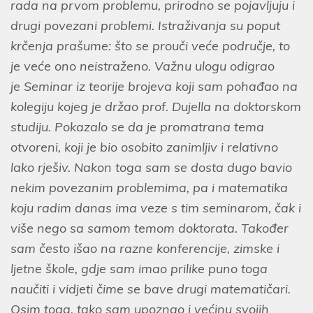
rada na prvom problemu, prirodno se pojavljuju i
drugi povezani problemi. Istraživanja su poput
krčenja prašume: što se prouči veće područje, to
je veće ono neistraženo. Važnu ulogu odigrao
je Seminar iz teorije brojeva koji sam pohađao na
kolegiju kojeg je držao prof. Dujella na doktorskom
studiju. Pokazalo se da je promatrana tema
otvoreni, koji je bio osobito zanimljiv i relativno
lako rješiv. Nakon toga sam se dosta dugo bavio
nekim povezanim problemima, pa i matematika
koju radim danas ima veze s tim seminarom, čak i
više nego sa samom temom doktorata. Također
sam često išao na razne konferencije, zimske i
ljetne škole, gdje sam imao prilike puno toga
naučiti i vidjeti čime se bave drugi matematičari.
Osim toga, tako sam upoznao i većinu svojih