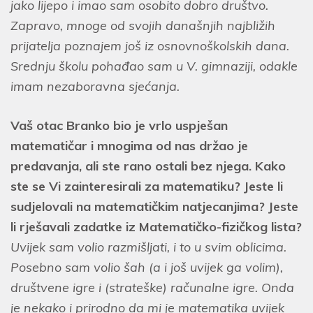
jako lijepo i imao sam osobito dobro društvo.
Zapravo, mnoge od svojih današnjih najbližih
prijatelja poznajem još iz osnovnoškolskih dana.
Srednju školu pohađao sam u V. gimnaziji, odakle
imam nezaboravna sjećanja.
Vaš otac Branko bio je vrlo uspješan
matematičar i mnogima od nas držao je
predavanja, ali ste rano ostali bez njega. Kako
ste se Vi zainteresirali za matematiku? Jeste li
sudjelovali na matematičkim natjecanjima? Jeste
li rješavali zadatke iz Matematičko-fizičkog lista?
Uvijek sam volio razmišljati, i to u svim oblicima.
Posebno sam volio šah (a i još uvijek ga volim),
društvene igre i (strateške) računalne igre. Onda
je nekako i prirodno da mi je matematika uvijek