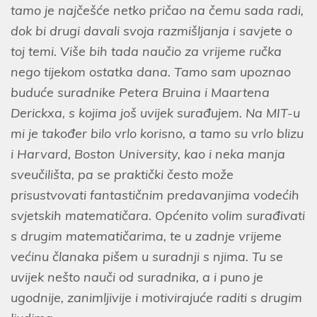
tamo je najčešće netko pričao na čemu sada radi,
dok bi drugi davali svoja razmišljanja i savjete o
toj temi. Više bih tada naučio za vrijeme ručka
nego tijekom ostatka dana. Tamo sam upoznao
buduće suradnike Petera Bruina i Maartena
Derickxa, s kojima još uvijek surađujem. Na MIT-u
mi je također bilo vrlo korisno, a tamo su vrlo blizu
i Harvard, Boston University, kao i neka manja
sveučilišta, pa se praktički često može
prisustvovati fantastičnim predavanjima vodećih
svjetskih matematičara. Općenito volim surađivati
s drugim matematičarima, te u zadnje vrijeme
većinu članaka pišem u suradnji s njima. Tu se
uvijek nešto nauči od suradnika, a i puno je
ugodnije, zanimljivije i motivirajuće raditi s drugim