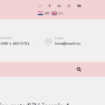
HR
EN
TELEFON
E-MAIL
+385 1 460 5751
hmd@math.hr
I