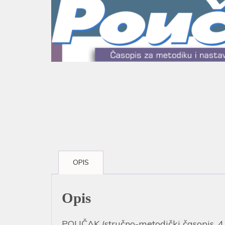
OPIS
Opis
POUČAK (stručno-metodički časopis, 4 