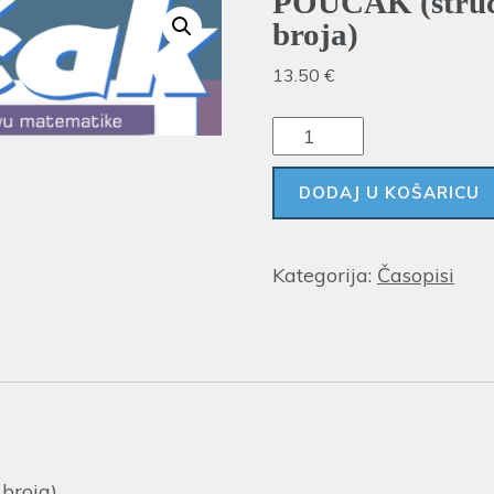
POUČAK (stručn
broja)
13.50
€
DODAJ U KOŠARICU
Kategorija:
Časopisi
broja)