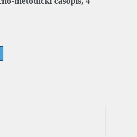
o-metodički časopis, 4