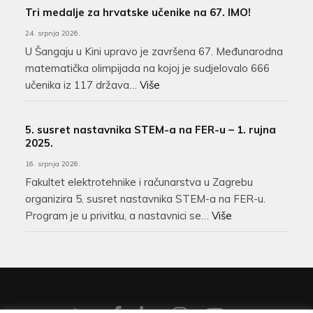
Tri medalje za hrvatske učenike na 67. IMO!
24. srpnja 2026.
U Šangaju u Kini upravo je završena 67. Međunarodna
matematička olimpijada na kojoj je sudjelovalo 666
učenika iz 117 država…
Više
5. susret nastavnika STEM-a na FER-u – 1. rujna
2025.
16. srpnja 2026.
Fakultet elektrotehnike i računarstva u Zagrebu
organizira 5. susret nastavnika STEM-a na FER-u.
Program je u privitku, a nastavnici se…
Više