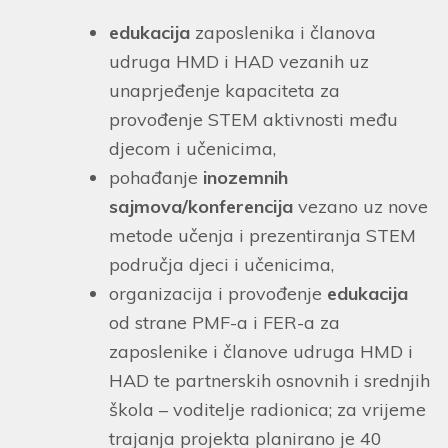
edukacija
zaposlenika i članova
udruga HMD i HAD vezanih uz
unaprjeđenje kapaciteta za
provođenje STEM aktivnosti među
djecom i učenicima,
pohađanje
inozemnih
sajmova/konferencija
vezano uz nove
metode učenja i prezentiranja STEM
područja djeci i učenicima,
organizacija i provođenje
edukacija
od strane PMF-a i FER-a za
zaposlenike i članove udruga HMD i
HAD te partnerskih osnovnih i srednjih
škola – voditelje radionica; za vrijeme
trajanja projekta planirano je 40