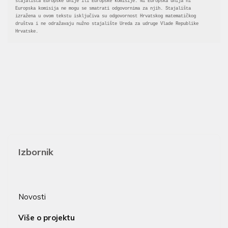
stajališta Europske unije ili Europske komisije. Ni Europska unija ni 
Europska komisija ne mogu se smatrati odgovornima za njih. Stajališta 
izražena u ovom tekstu isključiva su odgovornost Hrvatskog matematičkog 
društva i ne odražavaju nužno stajalište Ureda za udruge Vlade Republike 
Hrvatske. 
Izbornik
Novosti
Više o projektu